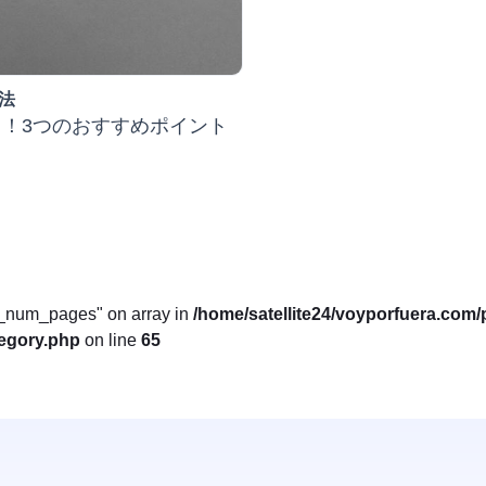
法
！3つのおすすめポイント
ax_num_pages" on array in
/home/satellite24/voyporfuera.com/
tegory.php
on line
65