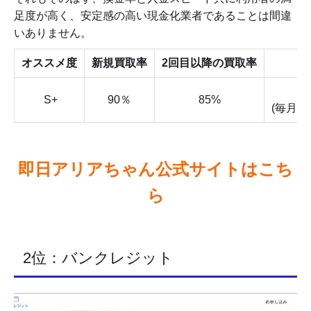
足度が高く、安定感の高い現金化業者であることは間違
いありません。
オススメ度
新規買取率
2回目以降の買取率
7:
S+
90％
85%
(毎月1
即日アリアちゃん公式サイトはこち
ら
2位：バンクレジット